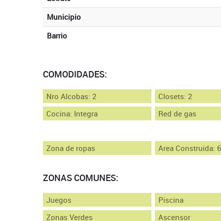
Municipio
Barrio
COMODIDADES:
Nro Alcobas: 2
Closets: 2
Cocina: Integra
Red de gas
Zona de ropas
Area Construida: 
ZONAS COMUNES:
Juegos
Piscina
Zonas Verdes
Ascensor