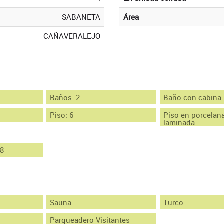
SABANETA
Área
CAÑAVERALEJO
Baños: 2
Baño con cabina
Piso: 6
Piso en porcelan
laminada
68
Sauna
Turco
Parqueadero Visitantes