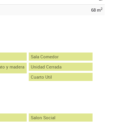
2
68 m
Sala Comedor
ato y madera
Unidad Cerrada
Cuarto Util
Salon Social