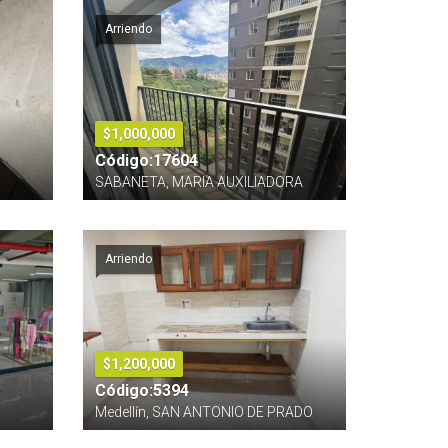
Arriendo
$1,000,000
Código:17604
SABANETA, MARIA AUXILIADORA
Arriendo
$1,200,000
Código:5394
Medellín, SAN ANTONIO DE PRADO