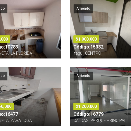
ndo
Arriendo
,000
$1,000,000
go:10783
Código:15332
ETA, LA FLORIDA
Itagüí, CENTRO
ndo
Arriendo
50,000
$1,200,000
go:16477
Código:16779
NETA, ZARATOGA
CALDAS, PARQUE PRINCIPAL