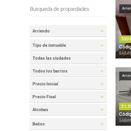
Busqueda de propiedades
Arrie
Arriendo
$850
Tipo de inmueble
Códi
SABAN
Todas las ciudades
Todos los barrios
Arrie
Precio Inicial
Precio Final
$1,1
Alcobas
Códi
SABA
Baños