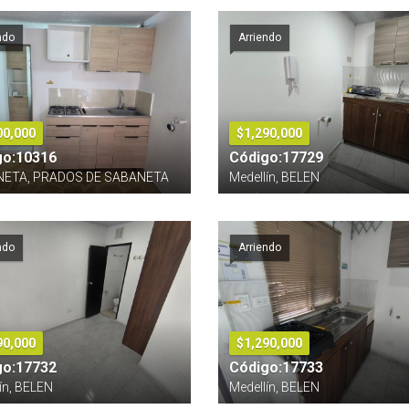
ndo
Arriendo
00,000
$1,290,000
go:10316
Código:17729
ETA, PRADOS DE SABANETA
Medellín, BELEN
ndo
Arriendo
90,000
$1,290,000
go:17732
Código:17733
ín, BELEN
Medellín, BELEN