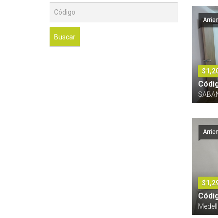
Arrie
Buscar
$1,2
Códi
SABAN
Arrie
$1,2
Códi
Medell