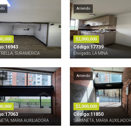
ndo
Arriendo
00,000
$2,000,000
go:16943
Código:17739
TRELLA, SURAMERICA
Envigado, LA MINA
ndo
Arriendo
00,000
$2,000,000
go:17063
Código:11850
ETA, MARIA AUXILIADORA
SABANETA, MARIA AUXILIADO