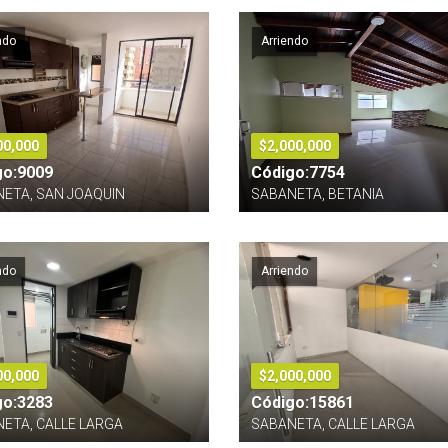
ndo
Arriendo
00,000
$2,000,000
go:9009
Código:7754
ETA, SAN JOAQUIN
SABANETA, BETANIA
ndo
Arriendo
00,000
$2,000,000
go:3283
Código:15861
ETA, CALLE LARGA
SABANETA, CALLE LARGA