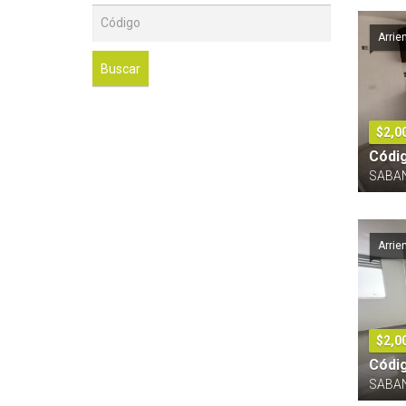
Arrie
Buscar
$2,0
Códi
SABAN
Arrie
$2,0
Códi
SABAN