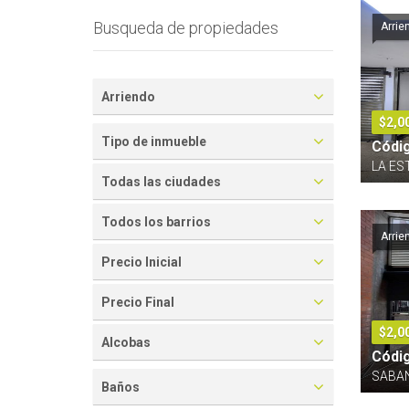
Busqueda de propiedades
Arrie
Arriendo
$2,0
Tipo de inmueble
Códi
LA ES
Todas las ciudades
Todos los barrios
Arrie
Precio Inicial
Precio Final
$2,0
Alcobas
Códi
SABAN
Baños